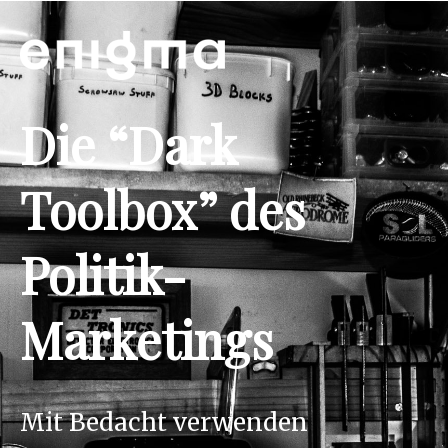
Die “Dark
Toolbox” des
Politik-
Marketings
Mit Bedacht verwenden