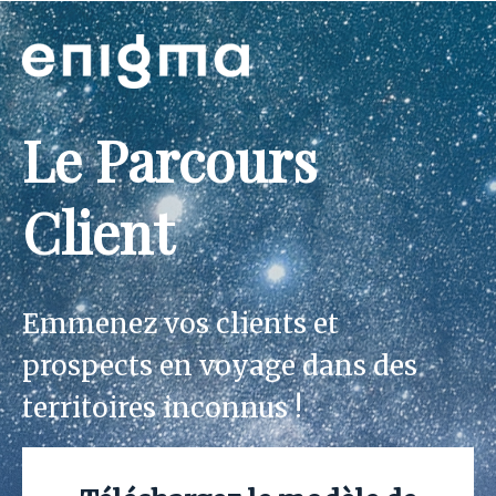
Le Parcours
Client
Emmenez vos clients et
prospects en voyage dans des
territoires inconnus !