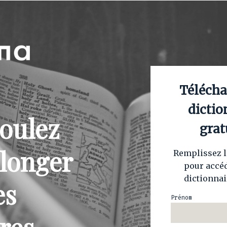
Télécha
dictio
oulez
grat
longer
Remplissez l
pour accéd
dictionnai
es
Prénom