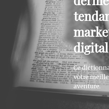
derniè
tenda
marke
digital
Ce dictionna
votre meill
aventure.