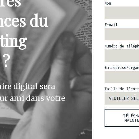
res
Nom
nces du
E-mail
ting
Numéro de télép
 ?
Entreprise/orga
ire digital sera
Taille de l’ent
eur ami dans votre