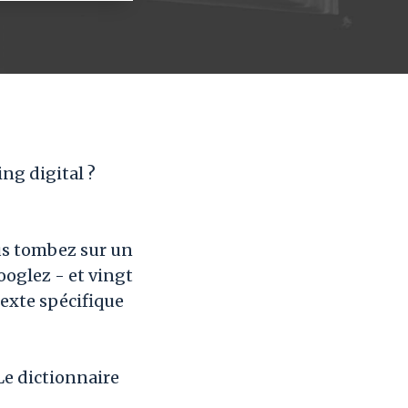
ng digital ?
ous tombez sur un
ooglez - et vingt
texte spécifique
Le dictionnaire