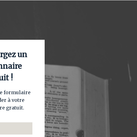
rgez un
nnaire
uit !
e formulaire
er à votre
re gratuit.