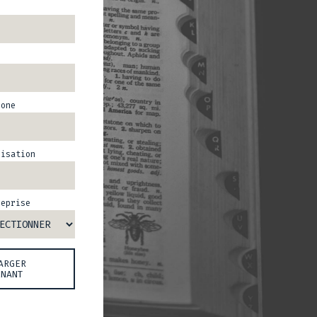
hone
nisation
reprise