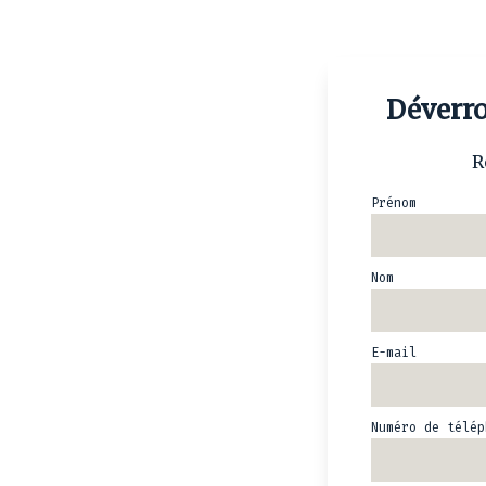
Déverro
R
Prénom
Nom
E-mail
Numéro de télé